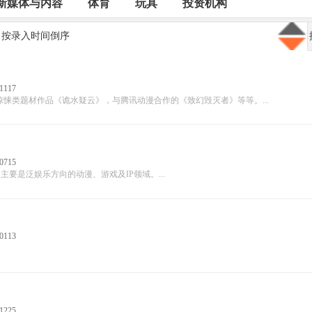
新媒体与内容
体育
玩具
投资机构
按录入时间倒序
1117
悚类题材作品《诡水疑云》，与腾讯动漫合作的《致幻毁灭者》等等。...
0715
务主要是泛娱乐方向的动漫、游戏及IP领域。...
0113
1225