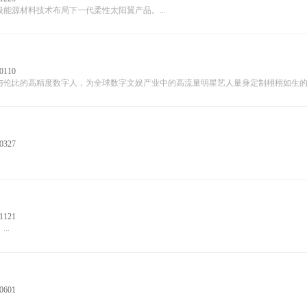
源材料技术布局下一代柔性太阳翼产品。...
0110
伦比的高精度数字人，为全球数字文娱产业中的高流量明星艺人量身定制栩栩如生的数字
0327
1121
..
0601