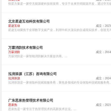
恒星力量是一家空天能源硬科技研发商，专注于未来空间能源开发，通过空天级能
北京星迹互动科技有限公司
星迹互动
成立：2025
星迹互动聚焦于全球数字文娱产业，利用中科大顶尖的合成现实技术，创造无与
万霖消防技术有限公司
万霖消防
成立：2014
万霖消防是一家智能消防解决方案提供商。...
泓润添源（江苏）咨询有限公司
泓润添源
成立：2024
泓润添源是一家保险科技赋能服务商，聚焦多领域的专业保险科技赋能服务商。.
广东思泉热管理技术有限公司
思泉热
成立：2021
思泉热是一家专注于热管理技术的高新技术企业。...