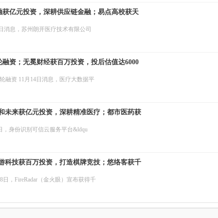
融获亿元投资，深耕供应链金融；易点高校获天
1日消息，苏州朗开医疗技术有限公司
融资；无冕财经获百万投资，投后估值达6000
融资 11月14日消息，医疗大数据平
和未来获亿元投资，深耕精准医疗；都市医药获
，身份识别可信云服务平台&ldqu
游科技获百万投资，打造棋牌竞技；悠络客获千
，FireRadar（金火眼）宣布获得千