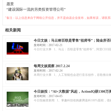
愿景
“建设国际一流的另类投资管理公司”
"备注：以上信息来自于网络公开信息，并不是由该企业发布，如果有误，请联系
相关新闻
今日文娱：马云称百联是零售“祖师爷”；陆金所否
摩拜单车再获淡马锡注资，累计融资超3亿美元
发布时间：2017-02-21
今日行业大事 1、马云：百联是零售“祖师爷”，阿里CE
每周文娱观察 2017.2.24
发布时间：2017-02-24
本周行业大事 1、人工智能也会进行音乐创作，谷歌推出钢琴机
今日娱投：“AI+大数据”风起，ActionIQ获13
掌趣科技收购豪腾嘉科100%股权，借此布局H5领
发布时间：2017-04-05
今日投融资新闻 1、掌趣科技收购豪腾嘉科100%股权，借