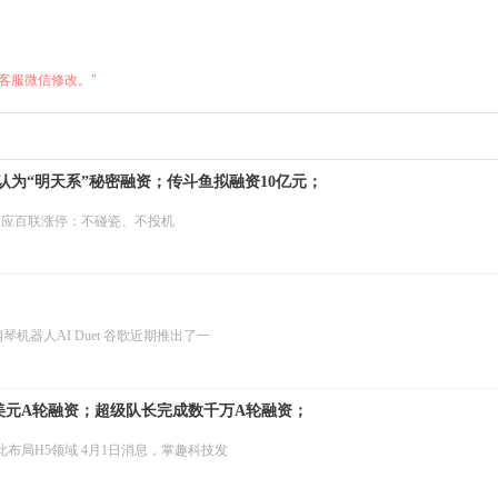
客服微信修改。"
认为“明天系”秘密融资；传斗鱼拟融资10亿元；
O回应百联涨停：不碰瓷、不投机
器人AI Duet 谷歌近期推出了一
00万美元A轮融资；超级队长完成数千万A轮融资；
域
此布局H5领域 4月1日消息，掌趣科技发