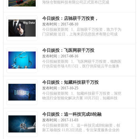
打造梦幻AR效果；仁宝出资7
海快仓智能科技有限公司正式宣布已完成
亿加码乐视致新开启深入合作
今日娱投：店驰获千万投资，
致力于为门店赋能；爱肾医疗
发布时间：2017-08-10
完成A轮融资，深耕血透市场；
今日投融资新闻 1、店驰获千万投资，致力于为
表情说说获天使融资，众海出
门店赋能 近日，上海来店信息技术有限公司成
资
今日娱投：飞医网获千万投
资，领跑医疗供应链市场；海
发布时间：2017-08-16
云数据获B轮融资，首提AI能力
今日投融资新闻 1、飞医网获千万投资，领跑医
服务模式；云之讯获亿元投
疗供应链市场 8月15日，医疗供应链云平台服务
资，构建云平台让通信更简单
今日娱投：知藏科技获千万投
资，深挖物流行业智能化解决
发布时间：2017-10-25
方案；未来黑科技获A轮融资，
今日投融资新闻 1、知藏科技获千万投资，深挖
融资将用于产品量产；慧算账
物流行业智能化解决方案 10月25日，知藏科技
获亿元投资，多家机构参投
今日娱投：追一科技完成B轮融
资，创新工场领投；手握上百
发布时间：2017-11-03
个超级IP，艾漫获千万投资；
今日投融资新闻 1、追一科技完成B轮融资，创
科宝医疗获战略融资，毅达基
新工场领投 11月2日消息，专注深度服务企业的
金领投