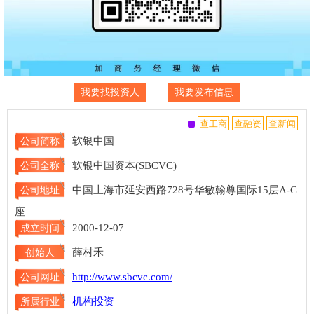
我要找投资人
我要发布信息
软银中国
公司简称
软银中国资本(SBCVC)
公司全称
中国上海市延安西路728号华敏翰尊国际15层A-C
公司地址
座
2000-12-07
成立时间
薛村禾
创始人
http://www.sbcvc.com/
公司网址
机构投资
所属行业