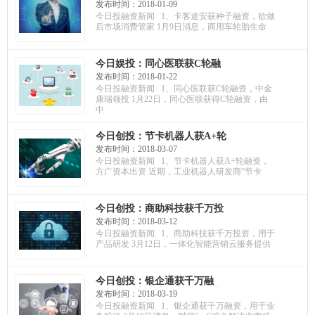
资，欲做后市场消费管家；新
发布时间：2018-01-09
流数据获亿元投资，提供大数
今日投融资新闻 1、卡客途安获种子融资，欲做
据服务；新云医疗获千万融
后市场消费管家 1月9日消息，商用车轮胎生命
资，联想之星出资
今日娱投：同心医联获C轮融
资，中金康瑞领投；数联铭品
发布时间：2018-01-22
获C轮融资，深耕新型金融服务
今日投融资新闻 1、同心医联获C轮融资，中金
产业链；普恩瑞获千万投资，
康瑞领投 1月22日，同心医联获得C轮融资，由
布局肿瘤个体化诊疗
中
今日创投：节卡机器人获A+轮
融资，方广资本出资；企企通
发布时间：2018-03-07
获亿元投资，用于SRM产品研
今日投融资新闻 1、节卡机器人获A+轮融资，
发；火星财经获A轮融资，估值
方广资本出资 近期，工业机器人研发商“节卡
达1.5亿
今日创投：商助科技获千万投
资，用于产品研发；酷家乐获D
发布时间：2018-03-12
轮融资，估值达6亿美元；云霁
今日投融资新闻 1、商助科技获千万投资，用于
科技获千万投资，建设金融云
产品研发 3月12日，一体化智能营销云服务提供
服务平台
今日创投：银企通获千万融
资，用于业务扩张；小二租车
发布时间：2018-03-19
获亿元融资，布局海南旅游市
今日投融资新闻 1、银企通获千万融资，用于业
场；快手阿修获千万融资，估