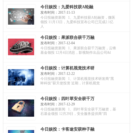
今日娱投：九爱科技获A轮融
资，微医领投；骞云科技获千
发布时间：2017-11-13
万投资，布局混合云市场；专
今日投融资新闻 1、九爱科技获A轮融资，微医
注人工智能商品识别，码隆科
领投 11月13日，九爱科技宣布公司已完成2.1亿
技获B轮融资
人
今日娱投：果派联合获千万融
资，云锋基金领投；神奇屋获
发布时间：2017-12-04
Pre-A轮融资，打造“零售+社区
今日投融资新闻 1、果派联合获千万融资，云锋
服务”综合业态；图玛深维获B
基金领投 12月4日消息，影视制作出品公司&l
轮融资，软银中国领投
今日娱投：计算机视觉技术研
发商“黑眸科技”获天使投资；
发布时间：2017-12-22
图漾科技获A轮融资，辰韬资本
今日投融资新闻 1、计算机视觉技术研发商“黑
参投；极奥科技获千万投资，
眸科技”获天使投资 近期，计算机视觉
深耕交通场景重构
今日娱投：四叶草安全获千万
融资，基石基金领投；俺来也
发布时间：2017-12-29
获亿元融资，布局校园生态；
今日投融资新闻 1、四叶草安全获千万融资，基
艾唯尔科技获千万融资，估值
石基金领投 12月29日，安全服务提供商“四
过亿
今日娱投：卡客途安获种子融