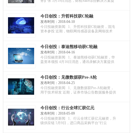
务扩张 3月19日消息，财税SaaS综合解决方案提
值达两亿
今日创投：升哲科技获C轮融
资，混沌资本参投；众皮联获
发布时间：2018-04-10
千万融资，估值达5亿；壹点灵
今日投融资新闻 1、升哲科技获C轮融资，混沌
获A轮融资，用于市场拓展
资本参投 近期，物联网传感器设备及网络技术
今日创投：泰迪熊移动获C轮融
资，华盖资本领投；ICE机摩人
发布时间：2018-04-16
获A轮融资，估值达1亿元；聚
今日投融资新闻 1、泰迪熊移动获C轮融资，华
陆医疗获千万融资，用于市场
盖资本领投 4月16日消息，通讯录解决方案提供
拓展
今日创投：见微数据获Pre-A轮
融资，用于技术研发；链平方
发布时间：2018-04-25
获千万融资，恩厚资本参投；
今日投融资新闻 1、见微数据获Pre-A轮融资，
心知科技获A轮融资，用于市场
用于技术研发 近期，证券市场公告数据服务提供
扩展
今日创投：行云全球汇获亿元
融资，升级供应链；禧云国际
发布时间：2018-05-09
获A轮融资，加强食品安全；请
今日投融资新闻 1、行云全球汇获亿元融资，升
上座获天使融资，道生资本领
级供应链 5月9日，进口商品采购平台“行云
投