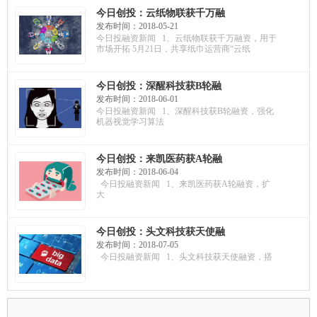
今日创投：云纸物联获千万融
资，用于市场开拓；百通世纪
发布时间：2018-05-21
获A轮融资，打磨AR教学产
今日投融资新闻 1、云纸物联获千万融资，用于
品；闪电狗获亿元融资，用于
市场开拓 5月21日，共享纸巾运营商“云纸
全国布局
今日创投：深醒科技获B轮融
资，强化机器视觉学习算法；
发布时间：2018-06-01
美餐网获D+轮融资，提升用户
今日投融资新闻 1、深醒科技获B轮融资，强化
体验；易思汇获A轮融资，用于
机器视觉学习算法
市场拓展
今日创投：来凯医药获A轮融
资，扩大产品线组合；三迭纪
发布时间：2018-06-04
获亿元融资，火山石资本参
今日投融资新闻 1、来凯医药获A轮融资，扩
投；园钉获A轮融资，用于市场
大
拓展
今日创投：头文科技获天使融
资，搭建销售体系；珈和科技
发布时间：2018-07-05
获千万融资，国科嘉和领投；
今日投融资新闻 1、头文科技获天使融资，搭
百奥知获A轮融资，用于市场拓
展