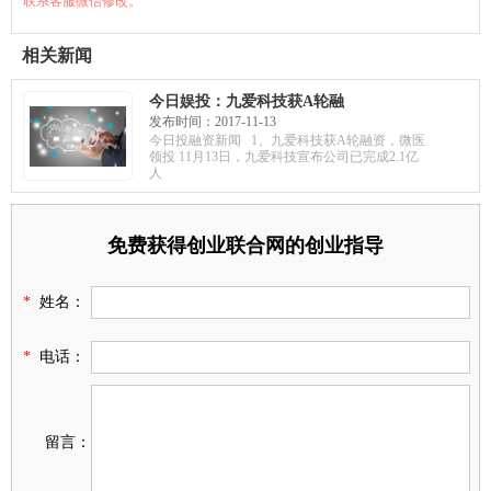
联系客服微信修改。"
相关新闻
今日娱投：九爱科技获A轮融
资，微医领投；骞云科技获千
发布时间：2017-11-13
万投资，布局混合云市场；专
今日投融资新闻 1、九爱科技获A轮融资，微医
注人工智能商品识别，码隆科
领投 11月13日，九爱科技宣布公司已完成2.1亿
技获B轮融资
人
免费获得创业联合网的创业指导
*
姓名：
*
电话：
留言：