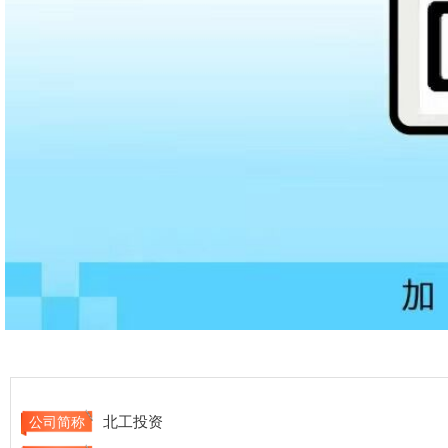
北工投资
公司简称