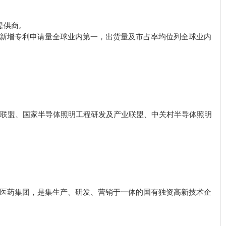
提供商。
人均新增专利申请量全球业内第一，出货量及市占率均位列全球业内
联盟、国家半导体照明工程研发及产业联盟、中关村半导体照明
润医药集团，是集生产、研发、营销于一体的国有独资高新技术企