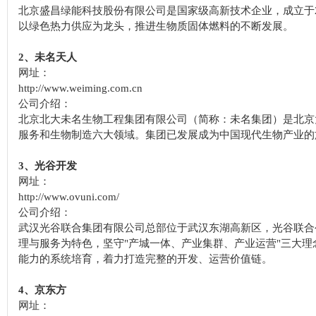
北京盛昌绿能科技股份有限公司是国家级高新技术企业，成立于2
以绿色热力供应为龙头，推进生物质固体燃料的不断发展。
2、未名天人
网址：
http://www.weiming.com.cn
公司介绍：
北京北大未名生物工程集团有限公司（简称：未名集团）是北京
服务和生物制造六大领域。集团已发展成为中国现代生物产业的
3、光谷开发
网址：
http://www.ovuni.com/
公司介绍：
武汉光谷联合集团有限公司总部位于武汉东湖高新区，光谷联合公
理与服务为特色，坚守"产城一体、产业集群、产业运营"三大
能力的系统培育，着力打造完整的开发、运营价值链。
4、京东方
网址：