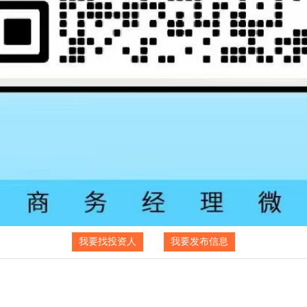
我要找投资人
我要发布信息