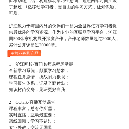
款移动端产品，构建移动学习生态圈。短短两年时间汇聚
了超过1.1亿移动学习者，更自由的学习方式，让知识触手
可及。
沪江致力于与国内外的伙伴们一起为全世界亿万学习者提
供最优质的学习资源。作为专业的互联网学习平台，沪江
同500余家机构展开深度合作，合作老师数量超过2000人，
累计公开课超过20000堂。
主营业务和产品
1、沪江网校-百门名师课程尽掌握
全新学习系统，颠覆学习想象；
课程任务剧情，挑战耐力极限；
学习报告体系，记录辛勤付出；
知识树苗变身，见证更好自我。
2、CCtalk-直播互动课堂
课程丰富，总有你所需；
实时直播，互动最重要；
离线回顾，学习不错过；
专业外教，交流无国界。