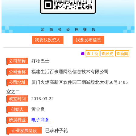
我要找投资人
我要发布信息
好物巴士
公司简称
福建生活百事通网络信息技术有限公司
公司全称
厦门火炬高新区软件园三期诚毅北大街50号1405
公司地址
室之二
2016-03-22
成立时间
黄金良
创始人
电子商务
所属行业
已获种子轮
企业发展阶段