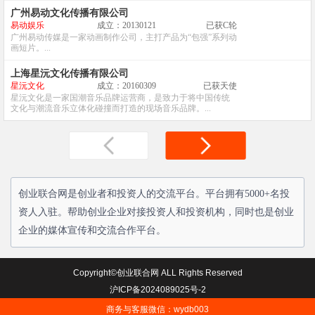
广州易动文化传播有限公司
易动娱乐
成立：20130121
已获C轮
广州易动传媒是一家动画制作公司，主打产品为“包强”系列动
画短片。...
上海星沅文化传播有限公司
星沅文化
成立：20160309
已获天使
星沅文化是一家国潮音乐品牌运营商，是致力于将中国传统
文化与潮流音乐立体化碰撞而打造的现场音乐品牌。...
创业联合网是创业者和投资人的交流平台。平台拥有5000+名投
资人入驻。帮助创业企业对接投资人和投资机构，同时也是创业
企业的媒体宣传和交流合作平台。
Copyright©创业联合网 ALL Rights Reserved
沪ICP备2024089025号-2
商务与客服微信：wydb003