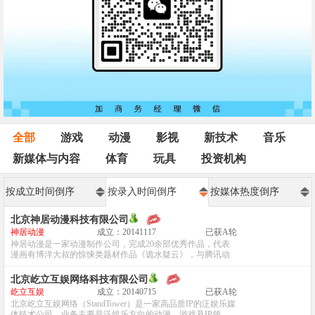
全部
游戏
动漫
影视
新技术
音乐
新媒体与内容
体育
玩具
投资机构
按成立时间倒序
按录入时间倒序
按媒体热度倒序
北京神居动漫科技有限公司
神居动漫
成立：20141117
已获A轮
神居动漫是一家动漫制作公司，完成20余部优秀作品，代表
漫画有博洋大叔的惊悚类题材作品《诡水疑云》，与腾讯动
漫合作的《致幻毁灭者》等等。...
北京屹立互娱网络科技有限公司
屹立互娱
成立：20140715
已获A轮
北京屹立互娱网络（StandTower）是一家高品质IP的泛娱乐媒
体技术公司，业务主要是泛娱乐方向的动漫、游戏及IP领