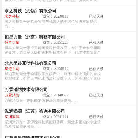
域。...
求之科技（无锡）有限公司
求之科技
成立：20230113
已获天使
求之科技是一家具身智能与机器人的全方位解决方案提供
商。...
恒星力量（北京）科技有限公司
恒星力量
成立：20251225
已获天使
恒星力量是一家空天能源硬科技研发商，专注于未来空间能
源开发，通过空天级能源材料技术布局下一代柔性太阳翼产
品。...
北京星迹互动科技有限公司
星迹互动
成立：20250110
已获天使
星迹互动聚焦于全球数字文娱产业，利用中科大顶尖的合成
现实技术，创造无与伦比的高精度数字人，为全球数字文娱
产业中的高流量明星艺人量身定制栩栩如生的数字生命。...
万霖消防技术有限公司
万霖消防
成立：20140327
已获天使
万霖消防是一家智能消防解决方案提供商。...
泓润添源（江苏）咨询有限公司
泓润添源
成立：20241121
已获天使
泓润添源是一家保险科技赋能服务商，聚焦多领域的专业保
险科技赋能服务商。...
广东思泉热管理技术有限公司