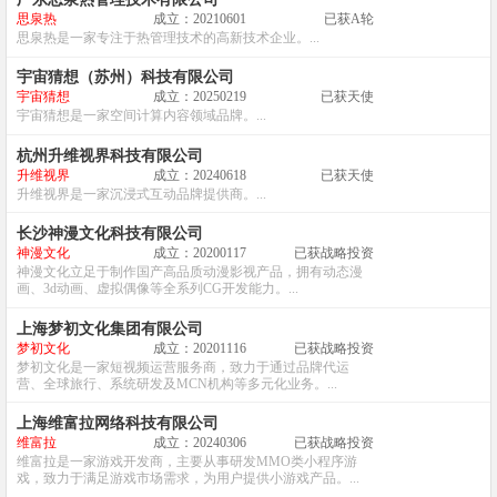
思泉热
成立：20210601
已获A轮
思泉热是一家专注于热管理技术的高新技术企业。...
宇宙猜想（苏州）科技有限公司
宇宙猜想
成立：20250219
已获天使
宇宙猜想是一家空间计算内容领域品牌。...
杭州升维视界科技有限公司
升维视界
成立：20240618
已获天使
升维视界是一家沉浸式互动品牌提供商。...
长沙神漫文化科技有限公司
神漫文化
成立：20200117
已获战略投资
神漫文化立足于制作国产高品质动漫影视产品，拥有动态漫
画、3d动画、虚拟偶像等全系列CG开发能力。...
上海梦初文化集团有限公司
梦初文化
成立：20201116
已获战略投资
梦初文化是一家短视频运营服务商，致力于通过品牌代运
营、全球旅行、系统研发及MCN机构等多元化业务。...
上海维富拉网络科技有限公司
维富拉
成立：20240306
已获战略投资
维富拉是一家游戏开发商，主要从事研发MMO类小程序游
戏，致力于满足游戏市场需求，为用户提供小游戏产品。...