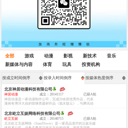
全部
游戏
动漫
影视
新技术
音乐
新媒体与内容
体育
玩具
投资机构
按成立时间倒序
按录入时间倒序
按媒体热度倒序
北京神居动漫科技有限公司
神居动漫
成立：20141117
已获A轮
神居动漫是一家动漫制作公司，完成20余部优秀作品，代表
漫画有博洋大叔的惊悚类题材作品《诡水疑云》，与腾讯动
漫合作的《致幻毁灭者》等等。...
北京屹立互娱网络科技有限公司
屹立互娱
成立：20140715
已获A轮
北京屹立互娱网络（StandTower）是一家高品质IP的泛娱乐媒
体技术公司，业务主要是泛娱乐方向的动漫、游戏及IP领