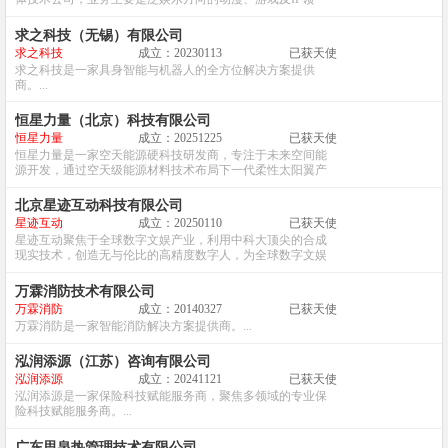
域。...
求之科技（无锡）有限公司
求之科技
成立：20230113
已获天使
求之科技是一家具身智能与机器人的全方位解决方案提供
商。...
恒星力量（北京）科技有限公司
恒星力量
成立：20251225
已获天使
恒星力量是一家空天能源硬科技研发商，专注于未来空间能
源开发，通过空天级能源材料技术布局下一代柔性太阳翼产
品。...
北京星迹互动科技有限公司
星迹互动
成立：20250110
已获天使
星迹互动聚焦于全球数字文娱产业，利用中科大顶尖的合成
现实技术，创造无与伦比的高精度数字人，为全球数字文娱
产业中的高流量明星艺人量身定制栩栩如生的数字生命。...
万霖消防技术有限公司
万霖消防
成立：20140327
已获天使
万霖消防是一家智能消防解决方案提供商。...
泓润添源（江苏）咨询有限公司
泓润添源
成立：20241121
已获天使
泓润添源是一家保险科技赋能服务商，聚焦多领域的专业保
险科技赋能服务商。...
广东思泉热管理技术有限公司