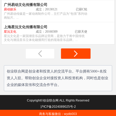
广州易动文化传播有限公司
易动娱乐
成立：20130121
已获C轮
广州易动传媒是一家动画制作公司，主打产品为“包强”系列动
画短片。...
上海星沅文化传播有限公司
星沅文化
成立：20160309
已获天使
星沅文化是一家国潮音乐品牌运营商，是致力于将中国传统
文化与潮流音乐立体化碰撞而打造的现场音乐品牌。...
创业联合网是创业者和投资人的交流平台。平台拥有5000+名投
资人入驻。帮助创业企业对接投资人和投资机构，同时也是创业
企业的媒体宣传和交流合作平台。
Copyright©创业联合网 ALL Rights Reserved
沪ICP备2024089025号-2
商务与客服微信：wydb003