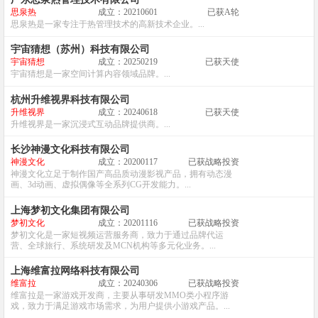
思泉热
成立：20210601
已获A轮
思泉热是一家专注于热管理技术的高新技术企业。...
宇宙猜想（苏州）科技有限公司
宇宙猜想
成立：20250219
已获天使
宇宙猜想是一家空间计算内容领域品牌。...
杭州升维视界科技有限公司
升维视界
成立：20240618
已获天使
升维视界是一家沉浸式互动品牌提供商。...
长沙神漫文化科技有限公司
神漫文化
成立：20200117
已获战略投资
神漫文化立足于制作国产高品质动漫影视产品，拥有动态漫
画、3d动画、虚拟偶像等全系列CG开发能力。...
上海梦初文化集团有限公司
梦初文化
成立：20201116
已获战略投资
梦初文化是一家短视频运营服务商，致力于通过品牌代运
营、全球旅行、系统研发及MCN机构等多元化业务。...
上海维富拉网络科技有限公司
维富拉
成立：20240306
已获战略投资
维富拉是一家游戏开发商，主要从事研发MMO类小程序游
戏，致力于满足游戏市场需求，为用户提供小游戏产品。...