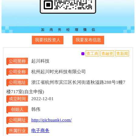
我要找投资人
我要发布信息
起川科技
公司简称
杭州起川时光科技有限公司
公司全称
浙江省杭州市滨江区长河街道秋溢路288号1幢7
公司地址
楼717室(自主申报)
2022-12-01
成立时间
韩伟
创始人
http://qichuankj.com/
公司网址
电子商务
所属行业