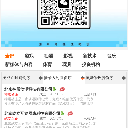
全部
游戏
动漫
影视
新技术
音乐
新媒体与内容
体育
玩具
投资机构
按成立时间倒序
按录入时间倒序
按媒体热度倒序
北京神居动漫科技有限公司
神居动漫
成立：20141117
已获A轮
神居动漫是一家动漫制作公司，完成20余部优秀作品，代表
漫画有博洋大叔的惊悚类题材作品《诡水疑云》，与腾讯动
漫合作的《致幻毁灭者》等等。...
北京屹立互娱网络科技有限公司
屹立互娱
成立：20140715
已获A轮
北京屹立互娱网络（StandTower）是一家高品质IP的泛娱乐媒
体技术公司，业务主要是泛娱乐方向的动漫、游戏及IP领