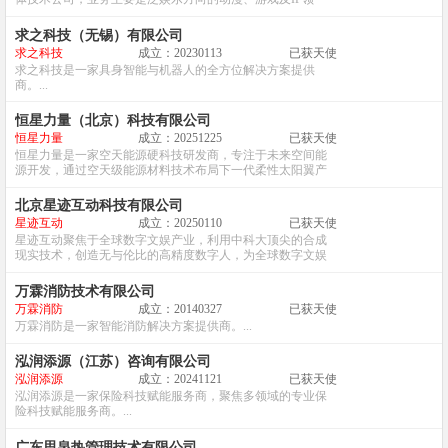
域。...
求之科技（无锡）有限公司
求之科技
成立：20230113
已获天使
求之科技是一家具身智能与机器人的全方位解决方案提供
商。...
恒星力量（北京）科技有限公司
恒星力量
成立：20251225
已获天使
恒星力量是一家空天能源硬科技研发商，专注于未来空间能
源开发，通过空天级能源材料技术布局下一代柔性太阳翼产
品。...
北京星迹互动科技有限公司
星迹互动
成立：20250110
已获天使
星迹互动聚焦于全球数字文娱产业，利用中科大顶尖的合成
现实技术，创造无与伦比的高精度数字人，为全球数字文娱
产业中的高流量明星艺人量身定制栩栩如生的数字生命。...
万霖消防技术有限公司
万霖消防
成立：20140327
已获天使
万霖消防是一家智能消防解决方案提供商。...
泓润添源（江苏）咨询有限公司
泓润添源
成立：20241121
已获天使
泓润添源是一家保险科技赋能服务商，聚焦多领域的专业保
险科技赋能服务商。...
广东思泉热管理技术有限公司