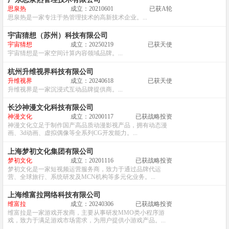
思泉热
成立：20210601
已获A轮
思泉热是一家专注于热管理技术的高新技术企业。...
宇宙猜想（苏州）科技有限公司
宇宙猜想
成立：20250219
已获天使
宇宙猜想是一家空间计算内容领域品牌。...
杭州升维视界科技有限公司
升维视界
成立：20240618
已获天使
升维视界是一家沉浸式互动品牌提供商。...
长沙神漫文化科技有限公司
神漫文化
成立：20200117
已获战略投资
神漫文化立足于制作国产高品质动漫影视产品，拥有动态漫
画、3d动画、虚拟偶像等全系列CG开发能力。...
上海梦初文化集团有限公司
梦初文化
成立：20201116
已获战略投资
梦初文化是一家短视频运营服务商，致力于通过品牌代运
营、全球旅行、系统研发及MCN机构等多元化业务。...
上海维富拉网络科技有限公司
维富拉
成立：20240306
已获战略投资
维富拉是一家游戏开发商，主要从事研发MMO类小程序游
戏，致力于满足游戏市场需求，为用户提供小游戏产品。...