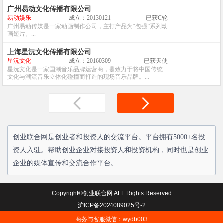
广州易动文化传播有限公司
易动娱乐
成立：20130121
已获C轮
广州易动传媒是一家动画制作公司，主打产品为“包强”系列动
画短片。...
上海星沅文化传播有限公司
星沅文化
成立：20160309
已获天使
星沅文化是一家国潮音乐品牌运营商，是致力于将中国传统
文化与潮流音乐立体化碰撞而打造的现场音乐品牌。...
创业联合网是创业者和投资人的交流平台。平台拥有5000+名投
资人入驻。帮助创业企业对接投资人和投资机构，同时也是创业
企业的媒体宣传和交流合作平台。
Copyright©创业联合网 ALL Rights Reserved
沪ICP备2024089025号-2
商务与客服微信：wydb003