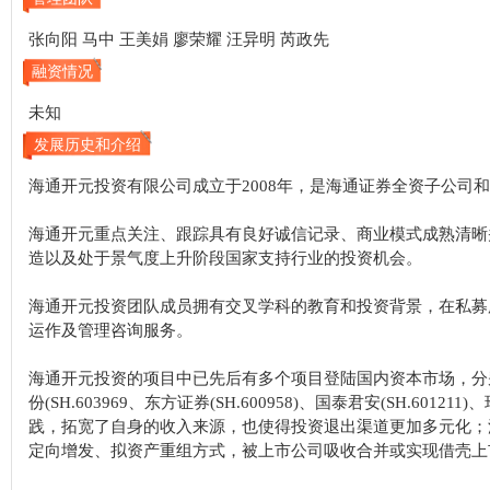
张向阳 马中 王美娟 廖荣耀 汪异明 芮政先
融资情况
未知
发展历史和介绍
海通开元投资有限公司成立于2008年，是海通证券全资子公司
海通开元重点关注、跟踪具有良好诚信记录、商业模式成熟清晰
造以及处于景气度上升阶段国家支持行业的投资机会。
海通开元投资团队成员拥有交叉学科的教育和投资背景，在私募
运作及管理咨询服务。
海通开元投资的项目中已先后有多个项目登陆国内资本市场，分别是银江股份(SZ
份(SH.603969、东方证券(SH.600958)、国泰君安(SH.
践，拓宽了自身的收入来源，也使得投资退出渠道更加多元化；
定向增发、拟资产重组方式，被上市公司吸收合并或实现借壳