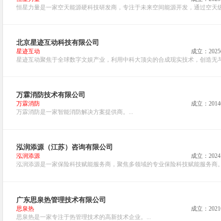
恒星力量是一家空天能源硬科技研发商，专注于未来空间能源开发，通过空天级能
北京星迹互动科技有限公司
星迹互动
成立：2025
星迹互动聚焦于全球数字文娱产业，利用中科大顶尖的合成现实技术，创造无与
万霖消防技术有限公司
万霖消防
成立：2014
万霖消防是一家智能消防解决方案提供商。...
泓润添源（江苏）咨询有限公司
泓润添源
成立：2024
泓润添源是一家保险科技赋能服务商，聚焦多领域的专业保险科技赋能服务商。.
广东思泉热管理技术有限公司
思泉热
成立：2021
思泉热是一家专注于热管理技术的高新技术企业。...