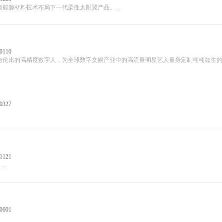
源材料技术布局下一代柔性太阳翼产品。...
0110
伦比的高精度数字人，为全球数字文娱产业中的高流量明星艺人量身定制栩栩如生的数字
0327
1121
..
0601