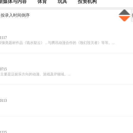
新媒体与内容
体育
玩具
投资机构
按录入时间倒序
1117
悚类题材作品《诡水疑云》，与腾讯动漫合作的《致幻毁灭者》等等。...
0715
务主要是泛娱乐方向的动漫、游戏及IP领域。...
0113
1225