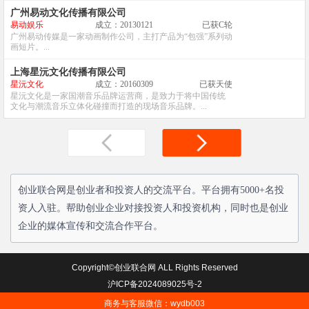
广州易动文化传播有限公司
易动娱乐
成立：20130121
已获C轮
广州易动传媒是一家动画制作公司，主打产品为“包强”系列动
画短片。...
上海星沅文化传播有限公司
星沅文化
成立：20160309
已获天使
星沅文化是一家国潮音乐品牌运营商，是致力于将中国传统
文化与潮流音乐立体化碰撞而打造的现场音乐品牌。...
创业联合网是创业者和投资人的交流平台。平台拥有5000+名投
资人入驻。帮助创业企业对接投资人和投资机构，同时也是创业
企业的媒体宣传和交流合作平台。
Copyright©创业联合网 ALL Rights Reserved
沪ICP备2024089025号-2
商务与客服微信：wydb003