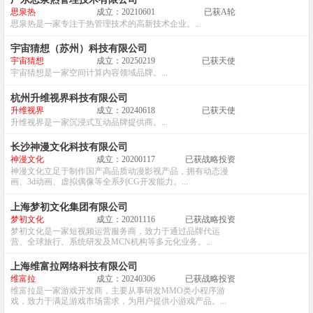
思泉热
成立：20210601
已获A轮
思泉热是一家专注于热管理技术的高新技术企业。...
宇宙猜想（苏州）科技有限公司
宇宙猜想
成立：20250219
已获天使
宇宙猜想是一家空间计算内容领域品牌。...
杭州升维视界科技有限公司
升维视界
成立：20240618
已获天使
升维视界是一家沉浸式互动品牌提供商。...
长沙神漫文化科技有限公司
神漫文化
成立：20200117
已获战略投资
神漫文化立足于制作国产高品质动漫影视产品，拥有动态漫
画、3d动画、虚拟偶像等全系列CG开发能力。...
上海梦初文化集团有限公司
梦初文化
成立：20201116
已获战略投资
梦初文化是一家短视频运营服务商，致力于通过品牌代运
营、全球旅行、系统研发及MCN机构等多元化业务。...
上海维富拉网络科技有限公司
维富拉
成立：20240306
已获战略投资
维富拉是一家游戏开发商，主要从事研发MMO类小程序游
戏，致力于满足游戏市场需求，为用户提供小游戏产品。...