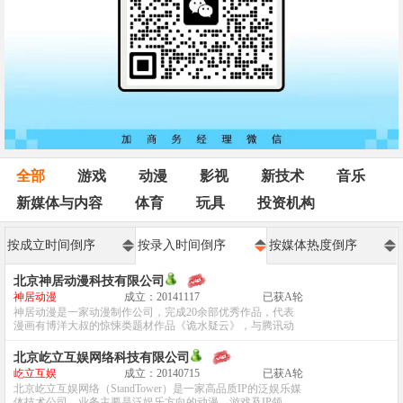
全部
游戏
动漫
影视
新技术
音乐
新媒体与内容
体育
玩具
投资机构
按成立时间倒序
按录入时间倒序
按媒体热度倒序
北京神居动漫科技有限公司
神居动漫
成立：20141117
已获A轮
神居动漫是一家动漫制作公司，完成20余部优秀作品，代表
漫画有博洋大叔的惊悚类题材作品《诡水疑云》，与腾讯动
漫合作的《致幻毁灭者》等等。...
北京屹立互娱网络科技有限公司
屹立互娱
成立：20140715
已获A轮
北京屹立互娱网络（StandTower）是一家高品质IP的泛娱乐媒
体技术公司，业务主要是泛娱乐方向的动漫、游戏及IP领