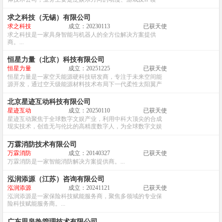
域。...
求之科技（无锡）有限公司
求之科技
成立：20230113
已获天使
求之科技是一家具身智能与机器人的全方位解决方案提供
商。...
恒星力量（北京）科技有限公司
恒星力量
成立：20251225
已获天使
恒星力量是一家空天能源硬科技研发商，专注于未来空间能
源开发，通过空天级能源材料技术布局下一代柔性太阳翼产
品。...
北京星迹互动科技有限公司
星迹互动
成立：20250110
已获天使
星迹互动聚焦于全球数字文娱产业，利用中科大顶尖的合成
现实技术，创造无与伦比的高精度数字人，为全球数字文娱
产业中的高流量明星艺人量身定制栩栩如生的数字生命。...
万霖消防技术有限公司
万霖消防
成立：20140327
已获天使
万霖消防是一家智能消防解决方案提供商。...
泓润添源（江苏）咨询有限公司
泓润添源
成立：20241121
已获天使
泓润添源是一家保险科技赋能服务商，聚焦多领域的专业保
险科技赋能服务商。...
广东思泉热管理技术有限公司