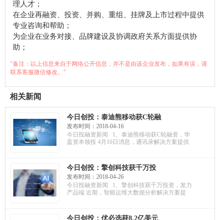
理人才；
在企业再融资、投资、并购、重组、挂牌及上市过程中提供
专业咨询和帮助；
为企业在业务对接、品牌建设及协调政府关系方面提供协
助；
"备注：以上信息来自于网络公开信息，并不是由该企业发布，如果有误，请
联系客服微信修改。"
相关新闻
今日创投：泰迪熊移动获C轮融
资，华盖资本领投；ICE机摩人
发布时间：2018-04-16
获A轮融资，估值达1亿元；聚
今日投融资新闻 1、泰迪熊移动获C轮融资，华
陆医疗获千万融资，用于市场
盖资本领投 4月16日消息，通讯录解决方案提供
拓展
今日创投：擎创科技获千万投
资，发力产品端；视佳科技获
发布时间：2018-04-26
天使融资，博将资本领投；万
今日投融资新闻 1、擎创科技获千万投资，发力
兔思睿获百万投资，研发儿童
产品端 近期，智能运维大数据分析解决方案提
智能防丢定位产品
今日创投：优必选获8.2亿美元