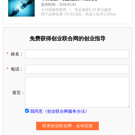
融资，用于品牌拓展；求臻医
发布时间：2018-05-03
学获A轮融资，搭建实验平台；
今日投融资新闻 1、优必选获8.2亿美元融资，
享物说获B轮融资，高瓴资本领
用于品牌拓展 5月3日消息，机器人技术公司&ld
投
免费获得创业联合网的创业指导
*
姓名：
*
电话：
留言：
我同意《创业联合网服务办法》