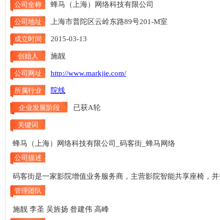
蜂马（上海）网络科技有限公司
公司全称
上海市普陀区云岭东路89号201-M室
公司地址
2015-03-13
成立时间
施靓
创始人
http://www.markjie.com/
公司网址
院线
所属行业
已获A轮
企业发展阶段
关键词
蜂马（上海）网络科技有限公司_码客街_蜂马网络
公司描述
码客街是一家影院增值业务服务商，主营影院智能共享座椅，并
管理团队
施靓 李圣 吴旌扬 昝建伟 高峰