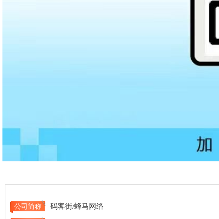
码客街/蜂马网络
公司简称