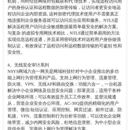
机制，同时结合网络封包截获和代 理技术，实现远程访问用
户的身份认证和远程数据的加密传输，让访问者更安全地远
程访问企业内部资源, 这种加密代理技术使用户不需要真正
地连接到企业服务器就可以访问后台应用和服务。NTLS是
解决远程用户访问企业敏感数据最简单最安全的解决方案。
与复杂 的虚拟专用网技术相比，NTLS通过简单易用的方法
实现信息远程连通，并且采用密码技术对远程用户身份做强
制认证，有效保证了远程访问和远程数据传输的可鉴别 性和
安全性。
4、无线安全审计系列
NSYS网域六合一网关是网域科技针对中小企业推出的多功
能上网行为管理系列产品。支持上网行为管理、流量管理、
防火墙、VPN、无线AP和路由交换：功能六合一，一台机器
解决中小企业网络及信息安全问题；部署灵活，适用于各种
企业网络环境；可以有效提升员工工作效率、监督法规遵
从，营造企业安全办公环境。AC-30Q提供的精细化的用户
管理、微信/短信认证、应用控制、网页过滤、邮件过滤、防
私接、VPN、流量控制和行为分析等功能，可以优化企业网
络带宽，减少内网安全风险，杜绝信息泄密、为中小型企业
提供全面、完善的上网行为管理解决方案。