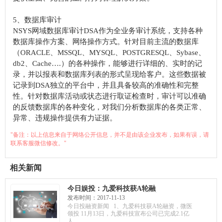
5、数据库审计
NSYS网域数据库审计DSA作为全业务审计系统，支持各种
数据库操作方案、网络操作方式。针对目前主流的数据库
（ORACLE、MSSQL、MYSQL、POSTGRESQL、Sybase、
db2、Cache….）的各种操作，能够进行详细的、实时的记
录，并以报表和数据库列表的形式呈现给客户。这些数据被
记录到DSA独立的平台中，并且具备较高的准确性和完整
性。针对数据库活动或状态进行取证检查时，审计可以准确
的反馈数据库的各种变化，对我们分析数据库的各类正常、
异常、违规操作提供有力证据。
"备注：以上信息来自于网络公开信息，并不是由该企业发布，如果有误，请
联系客服微信修改。"
相关新闻
今日娱投：九爱科技获A轮融
资，微医领投；骞云科技获千
发布时间：2017-11-13
万投资，布局混合云市场；专
今日投融资新闻 1、九爱科技获A轮融资，微医
注人工智能商品识别，码隆科
领投 11月13日，九爱科技宣布公司已完成2.1亿
技获B轮融资
人