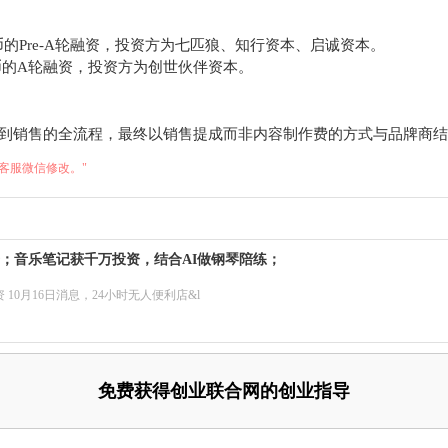
民币的Pre-A轮融资，投资方为七匹狼、知行资本、启诚资本。
民币的A轮融资，投资方为创世伙伴资本。
到销售的全流程，最终以销售提成而非内容制作费的方式与品牌商结
客服微信修改。"
资；音乐笔记获千万投资，结合AI做钢琴陪练；
10月16日消息，24小时无人便利店&l
免费获得创业联合网的创业指导