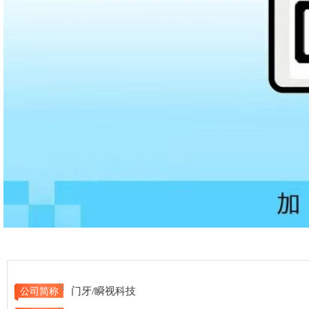
门牙/瞬视科技
公司简称