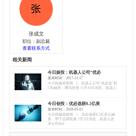
张成文
职位：副总裁
查看联系方式
相关新闻
今日娱投：机器人公司“优必
选”获C轮融资，腾讯投资；
发布时间：2017-11-17
e电梯获千万投资，构建电梯
今日投融资新闻 1、机器人公司“优必选”获
全生命周期SaaS平台；星烁
C轮融资，腾讯投资 11月16日消息，机器人
体育获A轮融资，东方华盖
领投
今日创投：优必选获8.2亿美
元融资，用于品牌拓展；求
发布时间：2018-05-03
臻医学获A轮融资，搭建实
今日投融资新闻 1、优必选获8.2亿美元融
验平台；享物说获B轮融
资，用于品牌拓展 5月3日消息，机器人技
资，高瓴资本领投
术公司&ld