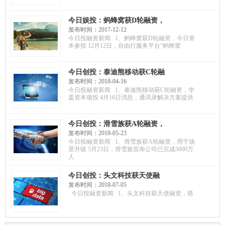
万美元融资，用AI为邮箱安全
提供保障
今日娱投：蚂蜂窝获D轮融资，
今日资本参投；哎吖获百万投
发布时间：2017-12-12
资，致力AR创作宝库；斑马旅
今日投融资新闻 1、蚂蜂窝获D轮融资，今日资
游获千万融资，建立品质旅游
本参投 12月12日，自由行服务平台“蚂蜂窝
品牌
今日创投：泰迪熊移动获C轮融
资，华盖资本领投；ICE机摩人
发布时间：2018-04-16
获A轮融资，估值达1亿元；聚
今日投融资新闻 1、泰迪熊移动获C轮融资，华
陆医疗获千万融资，用于市场
盖资本领投 4月16日消息，通讯录解决方案提供
拓展
今日创投：滑雪族获A轮融资，
用于场景升级；发网物流获C轮
发布时间：2018-05-23
融资，远洋资本领投；品家科
今日投融资新闻 1、滑雪族获A轮融资，用于场
技获天使融资，用于渠道合作
景升级 5月23日，滑雪族宣布公司已完成3000万
人
今日创投：头文科技获天使融
资，搭建销售体系；珈和科技
发布时间：2018-07-05
获千万融资，国科嘉和领投；
今日投融资新闻 1、头文科技获天使融资，搭
百奥知获A轮融资，用于市场拓
展