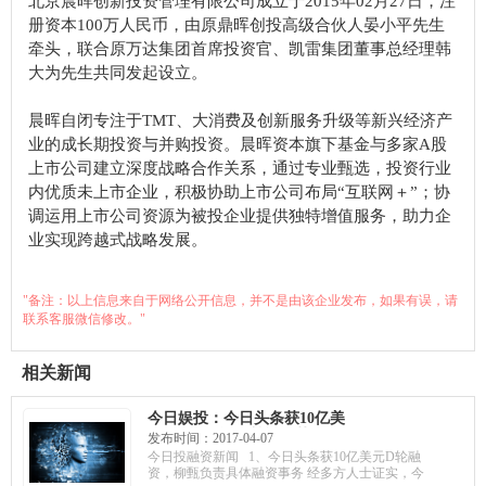
北京晨晖创新投资管理有限公司成立于2015年02月27日，注
册资本100万人民币，由原鼎晖创投高级合伙人晏小平先生
牵头，联合原万达集团首席投资官、凯雷集团董事总经理韩
大为先生共同发起设立。
晨晖自闭专注于TMT、大消费及创新服务升级等新兴经济产
业的成长期投资与并购投资。晨晖资本旗下基金与多家A股
上市公司建立深度战略合作关系，通过专业甄选，投资行业
内优质未上市企业，积极协助上市公司布局“互联网＋”；协
调运用上市公司资源为被投企业提供独特增值服务，助力企
业实现跨越式战略发展。
"备注：以上信息来自于网络公开信息，并不是由该企业发布，如果有误，请
联系客服微信修改。"
相关新闻
今日娱投：今日头条获10亿美
元的D轮融资；尊旅网获500万
发布时间：2017-04-07
天使融资，将开发“住宿+旅
今日投融资新闻 1、今日头条获10亿美元D轮融
行”市场；CheckRecipient获百
资，柳甄负责具体融资事务 经多方人士证实，今