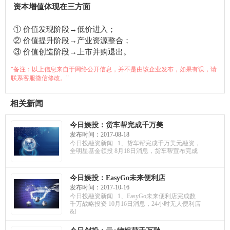
资本增值体现在三方面
① 价值发现阶段→低价进入；
② 价值提升阶段→产业资源整合；
③ 价值创造阶段→上市并购退出。
"备注：以上信息来自于网络公开信息，并不是由该企业发布，如果有误，请
联系客服微信修改。"
相关新闻
今日娱投：货车帮完成千万美
元融资，全明星基金领投；云
发布时间：2017-08-18
知声获亿元投资，将加大AI芯
今日投融资新闻 1、货车帮完成千万美元融资，
片研发；任游网获A+轮融资，
全明星基金领投 8月18日消息，货车帮宣布完成
提供一站式场景化服务
今日娱投：EasyGo未来便利店
完成数千万战略投资；音乐笔
发布时间：2017-10-16
记获千万投资，结合AI做钢琴
今日投融资新闻 1、EasyGo未来便利店完成数
陪练；乐刻运动获C轮融资，高
千万战略投资 10月16日消息，24小时无人便利店
瓴资本领投
&l