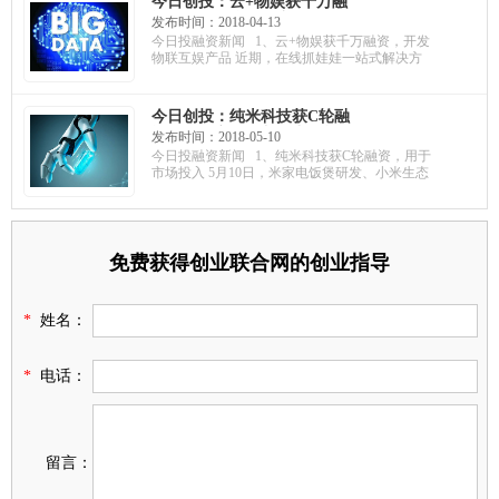
今日创投：云+物娱获千万融
资，开发物联互娱产品；探物
发布时间：2018-04-13
获天使融资，用于团队建设；
今日投融资新闻 1、云+物娱获千万融资，开发
新数科技获千万融资，建设行
物联互娱产品 近期，在线抓娃娃一站式解决方
业生态体系
今日创投：纯米科技获C轮融
资，用于市场投入；力子机器
发布时间：2018-05-10
人获千万融资，点亮资本出
今日投融资新闻 1、纯米科技获C轮融资，用于
资；相芯科技获A轮融资，提升
市场投入 5月10日，米家电饭煲研发、小米生态
产品竞争力
免费获得创业联合网的创业指导
*
姓名：
*
电话：
留言：