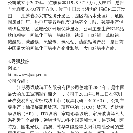
公司成立于2003年，注册资本11928.5715万元人民币，总部
占地面积8.793万平方米，位于中国最具潜力的精细化工开发
园——江苏省泰兴市经济开发区，园区内污水处理厂、危险
固废处理厂、热电厂等各种配套设施齐全，酸、碱等生产辅
料供应充足，区域经济环境优势显著。公司主要生产KLK品
牌电积钴、四氧化三钴、钴酸锂、钴粉、电积铜、草酸钴、
碳酸钴、碳酸镍、硫酸镍、氯化钴、硫酸钴等产品，是目前
中国最大的四氧化三钴生产企业和第二大电积钴生产商。
4.秀强股份
网址：
http://www.jsxq.com/
公司介绍：
江苏秀强玻璃工艺股份有限公司创建于2001年，是中国
最大的加工玻璃制造商之一，公司于2011年1月13日在深圳
证券交易所创业板成功上市（股票代码：300160）。公司主
要生产：触摸屏盖板玻璃、薄膜电池（TCO）玻璃、光伏镀
膜玻璃（AR）、ITO玻璃、家电彩晶玻璃、家居玻璃等六大
系列近千个品种，远销世界30多个国家和地区，是英利、阿
特斯、国电光伏、晶澳、韩华新能源等太阳能电池公司的重