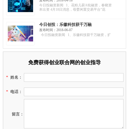
发布时间：2018-04-18
万融资，估值3亿元；众趣科技
今日投融资新闻 1、花粉儿获A轮融资，春晓资
获A轮融资，用于产品研发
本出资 4月18日消息，母婴闲置交易平台“花
今日创投：乐徽科技获千万融
资，扩张直营店；博鸟绘本获
发布时间：2018-06-07
天使融资，用于团队建设；奕
今日投融资新闻 1、乐徽科技获千万融资，扩
安济世获B+轮融资，高瓴资本
领投
免费获得创业联合网的创业指导
*
姓名：
*
电话：
留言：