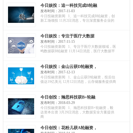
今日娱投：追一科技完成B轮融
资，创新工场领投；手握上百
发布时间：2017-11-03
个超级IP，艾漫获千万投资；
今日投融资新闻 1、追一科技完成B轮融资，创
科宝医疗获战略融资，毅达基
新工场领投 11月2日消息，专注深度服务企业的
金领投
今日娱投：专注于医疗大数据
领域，医鸣数据获B轮融资；无
发布时间：2017-11-15
冕财经获百万投资，投后估值
今日投融资新闻 1、专注于医疗大数据领域，医
达6000万元；安晟医疗获A轮融
鸣数据获B轮融资 11月14日消息，医疗大数据平
资，毅达资本领投
今日娱投：金山云获D轮融资，
投后估值达19亿美元；瑞华康
发布时间：2017-12-13
源获千万投资，专注大数据开
今日投融资新闻 1、金山云获D轮融资，投后估
发；面包小课获A轮融资，腾讯
值达19亿美元 12月12日消息，云存储服务提供商
领投
今日创投：瀚思科技获B+轮融
资，毅达资本出资；奥琦玮获
发布时间：2018-03-29
亿元融资，用于扩大企业规
今日投融资新闻 1、瀚思科技获B+轮融资，毅
模；云徙科技获A轮融资，云锋
达资本出资 3月29日消息，大数据安全方案提供
基金出资
商
今日创投：花粉儿获A轮融资，
春晓资本出资；小象互娱获千