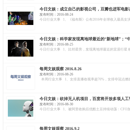
今日文娱：成立自己的影视公司，豆瓣也进军电影产业了
接、人工智能（AI） 、虚拟现实（VR）和增强现
发布时间：2016-08-24
今日行业大事 1、《福布斯》公布2016年全球收入最高女演员Top 10
今日文娱：科学家发现离地球最近的“新地球”；“
《谍影重重5》2D版来了
发布时间：2016-08-25
今日行业大事 1、比邻星旁，发现离地球最近的宜居行星
每周文娱观察 2016.8.26
发布时间：2016-08-26
本周行业大事 1、女排直播收视率超70%，女排夺冠点燃微
今日文娱：砍掉无人机项目，百度将开放多项人工
台；苹果在欧盟可能需要补交10亿欧元税收
发布时间：2016-08-30
今日行业大事 1、被阿里收购后优酷土豆持续动荡：CFO
每周文娱观察 2016.9.2