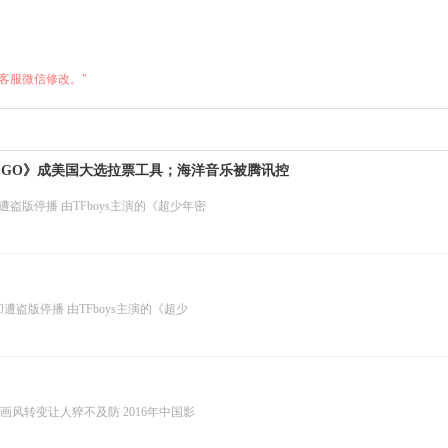
客服微信修改。"
n GO》成美国大选拉票工具；海洋音乐被腾讯控
遭盗版停播 由TFboys主演的《超少年密
遭盗版停播 由TFboys主演的《超少
画风转变让人猝不及防 2016年中国影