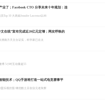
；Facebook CTO 分享未来十年规划：连
实（AR）
 大表姐Jennifer Lawrence以46
中文在线”宣布完成近20亿元定增；网友呼唤的
 欧洲南方天文台证实，科学家已在太
博 5小时互动量超55
智能技术；QQ手游将打造一站式电竞赛事平
加盟乐视控股 继优酷土豆创业元老朱辉