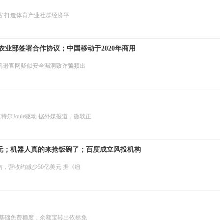
爆品”打造体育产业社群经济平
业部签署合作协议；中国移动于2020年商用
式挂牌新三板
亚马逊官网疑似安全漏洞致诈骗频出
特尔Joule驱动 据外媒报道，微软正
亿美元；机器人真的来抢饭碗了；百度成立风投机构
能和VR/AR
伤，营收约减少50亿美元 据《纽
万基础免费额度，余额宝转出依然免