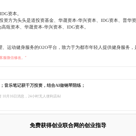
IDG资本。
资，投资方为头头是道投资基金、华晟资本-华兴资本、IDG资本、普华
方为高瓴资本、华晟资本-华兴资本、IDG资本。
管理、运动健身服务的O2O平台，致力于为都市年轻人提供健身服务
客服微信修改。"
资；音乐笔记获千万投资，结合AI做钢琴陪练；
10月16日消息，24小时无人便利店&l
免费获得创业联合网的创业指导