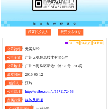
我要找投资人
我要发布信息
无冕财经
公司简称
广州无冕信息技术有限公司
公司全称
广州市海珠区新港中路376号1703房
公司地址
2015-05-12
成立时间
汪玲
创始人
http://weibo.com/u/5571172458
公司网址
媒体及阅读
所属行业
已获A轮
企业发展阶段