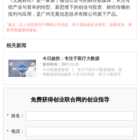
《无冕财经》是一家基于微信公众号的财经新媒体，关注传
统产业与资本的转型、新思维下的创业与投资、财经传播的
批判与应用，是广州无冕信息技术有限公司旗下产品。
"备注：以上信息来自于网络公开信息，并不是由该企业发布，如果有误，请
联系客服微信修改。"
相关新闻
今日娱投：专注于医疗大数据
领域，医鸣数据获B轮融资；无
发布时间：2017-11-15
冕财经获百万投资，投后估值
今日投融资新闻 1、专注于医疗大数据领域，医
达6000万元；安晟医疗获A轮融
鸣数据获B轮融资 11月14日消息，医疗大数据平
资，毅达资本领投
免费获得创业联合网的创业指导
*
姓名：
*
电话：