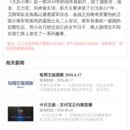
《大兵小将》是一部2010年的动作喜剧片，由丁晟执导，成
龙、王力宏、刘承俊主演。影片主要讲述了公元前227年，
卫国军队在凤凰山遭遇梁军伏击，血战之后唯有受重伤的卫
国大将军和装死的梁国士兵二人存活。将军有着统一诸国的
宏图壮志，而小兵只想过自己的太平日子，两人因理念不同
在逃亡路上发生了一系列趣事。
"备注：以上信息来自于网络公开信息，并不是由该企业发布，如果有误，请
联系客服微信修改。"
相关新闻
每周文娱观察 2016.6.17
发布时间：2016-06-17
本周行业大事 1、泛娱乐投资市场：平台之争和
内容繁荣是必然趋势 网络文学平台、音乐平台
今日文娱：支付宝正内测直播
功能；乐视斥资9亿再收购酷派
发布时间：2016-06-20
11%股份；游族影业高层的动
今日行业大事 1、消息称支付宝正内测直播功
荡让《三体》上映遥遥无期
能 目前几乎所有的互联网大公司都在布局