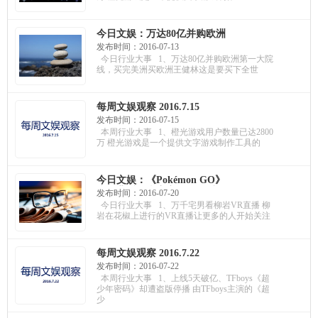
今日文娱：万达80亿并购欧洲
第一大院线；《Pokémon
发布时间：2016-07-13
GO》不在中国上架；蓝港互动
今日行业大事 1、万达80亿并购欧洲第一大院
携手可口可乐玩跨界
线，买完美洲买欧洲王健林这是要买下全世
每周文娱观察 2016.7.15
发布时间：2016-07-15
本周行业大事 1、橙光游戏用户数量已达2800
万 橙光游戏是一个提供文字游戏制作工具的
今日文娱：《Pokémon GO》
火爆背后；李彦宏私有化爱奇
发布时间：2016-07-20
艺遭反对；联想开发AR游戏
今日行业大事 1、万千宅男看柳岩VR直播 柳
岩在花椒上进行的VR直播让更多的人开始关注
每周文娱观察 2016.7.22
发布时间：2016-07-22
本周行业大事 1、上线5天破亿、TFboys《超
少年密码》却遭盗版停播 由TFboys主演的《超
少