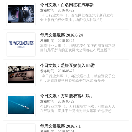
今日文娱：百名网红在汽车新
品发布会上拿自拍杆做直播；
发布时间：2016-06-22
腾讯史上最大笔并购诞生！万
今日行业大事 1、百名网红在某汽车新品发布
达和阿里聚焦IP产业
会上拿自拍杆做直播，场面惊人壮观 6月
每周文娱观察 2016.6.24
发布时间：2016-06-24
本周行业大事 1、消息称支付宝正内测直播功能
目前几乎所有的互联网大公司都在布局直播平
今日文娱：盖娅互娱切入H5游
戏分发业务；唐德影视牵手范
发布时间：2016-06-27
冰冰；腾讯成为全球收入最高
今日行业大事 1、4亿没送出去，就合资设子公
的游戏公司
司，唐德影视换种姿势牵手范冰冰 备受外
今日文娱：万科股权宫斗戏，
直播平台竟成最大赢家！58同
发布时间：2016-06-29
城布局影业；阿里影业布局线
今日行业大事 1、万科股权宫斗戏，引数百万人
下院线
在线观看，直播平台竟成为最大赢家 谁也没想
每周文娱观察 2016.7.1
发布时间：2016-07-01