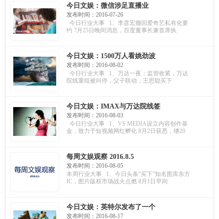
今日文娱：微信涉足直播业
务；阿里影业设立20亿文化产
发布时间：2016-07-26
业基金；54%的大学生选择网
今日行业大事 1、李彦宏撤回爱奇艺私有化要
红主播
约 7月25日晚间消息，百度董事长兼首席执
今日文娱：1500万人看姚劲波
直播首秀；里约奥运版权大战
发布时间：2016-08-02
升级；《Pokemon GO》国服8
今日行业大事 1、万达一夜：监管收紧，万达
月上线
院线重组被叫停，父子联动，王思聪买下
今日文娱：IMAX与万达院线签
史上最大单；三七互娱深度布
发布时间：2016-08-03
局泛娱乐；腾讯要做中国版
今日行业大事 1、VS MEDIA设立内容创作基
steam
金，致力于短视频网红孵化 8月2日获悉，继20
每周文娱观察 2016.8.5
发布时间：2016-08-05
本周行业大事 1、今日头条“买下”知名图库东方
IC，图片版权市场战火点燃 8月1日早间
今日文娱：英特尔发布了一个
叫Alloy的头盔，很厉害的样
发布时间：2016-08-17