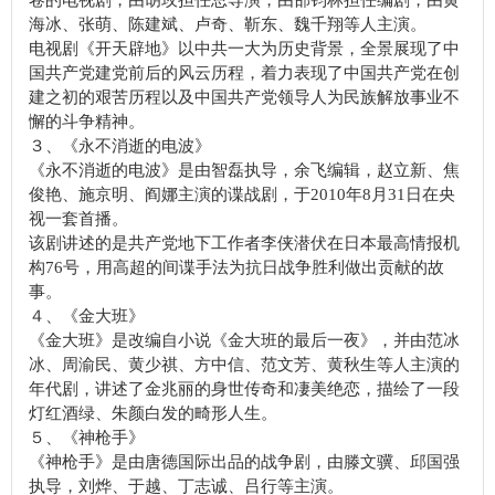
卷的电视剧，由胡玫担任总导演，由邵钧林担任编剧，由黄
海冰、张萌、陈建斌、卢奇、靳东、魏千翔等人主演。
电视剧《开天辟地》以中共一大为历史背景，全景展现了中
国共产党建党前后的风云历程，着力表现了中国共产党在创
建之初的艰苦历程以及中国共产党领导人为民族解放事业不
懈的斗争精神。
３、《永不消逝的电波》
《永不消逝的电波》是由智磊执导，余飞编辑，赵立新、焦
俊艳、施京明、阎娜主演的谍战剧，于2010年8月31日在央
视一套首播。
该剧讲述的是共产党地下工作者李侠潜伏在日本最高情报机
构76号，用高超的间谍手法为抗日战争胜利做出贡献的故
事。
４、《金大班》
《金大班》是改编自小说《金大班的最后一夜》，并由范冰
冰、周渝民、黄少祺、方中信、范文芳、黄秋生等人主演的
年代剧，讲述了金兆丽的身世传奇和凄美绝恋，描绘了一段
灯红酒绿、朱颜白发的畸形人生。
５、《神枪手》
《神枪手》是由唐德国际出品的战争剧，由滕文骥、邱国强
执导，刘烨、于越、丁志诚、吕行等主演。