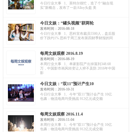
子，福特和百度联合投资向激
今日行业大事 1、英特尔很忙，造了个“融合现
光雷达企业投资1.5亿美元
实”新概念，发布了一款Alloy头盔 美
今日文娱：“罐头视频”获两轮
融资，华映资本领投估值1亿
发布时间：2016-08-18
元，上海电影携“最赚钱资
今日行业大事 1、思科宣布裁员5500人，盘后股
产”上市，计划募资9.08亿元
价下跌约1% 思科于周三发布第四财季财报的同
每周文娱观察 2016.8.19
发布时间：2016-08-19
本周行业大事 1、单家影院产出掉落到348.68
万，中国影市画风转变让人猝不及防 2016年中国
影
今日文娱：“双11”预计产生10
亿包裹，发改委将严打“虚构原
发布时间：2016-10-31
价“；邓亚萍发起50亿体育产业
今日行业大事 1、今年“双11”预计会产生 10亿
基金；中通快递上市首日开盘
包裹：物流电商均受挑战 912亿元成交额
跌破发行价
每周文娱观察 2016.11.4
发布时间：2016-11-04
本周行业大事 1、今年“双11”预计会产生 10亿
包裹：物流电商均受挑战 912亿元成交额