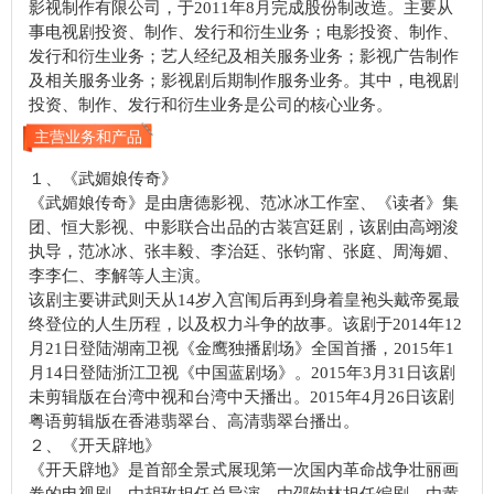
影视制作有限公司，于2011年8月完成股份制改造。主要从
事电视剧投资、制作、发行和衍生业务；电影投资、制作、
发行和衍生业务；艺人经纪及相关服务业务；影视广告制作
及相关服务业务；影视剧后期制作服务业务。其中，电视剧
投资、制作、发行和衍生业务是公司的核心业务。
主营业务和产品
１、《武媚娘传奇》
《武媚娘传奇》是由唐德影视、范冰冰工作室、《读者》集
团、恒大影视、中影联合出品的古装宫廷剧，该剧由高翊浚
执导，范冰冰、张丰毅、李治廷、张钧甯、张庭、周海媚、
李李仁、李解等人主演。
该剧主要讲武则天从14岁入宫闱后再到身着皇袍头戴帝冕最
终登位的人生历程，以及权力斗争的故事。该剧于2014年12
月21日登陆湖南卫视《金鹰独播剧场》全国首播，2015年1
月14日登陆浙江卫视《中国蓝剧场》。2015年3月31日该剧
未剪辑版在台湾中视和台湾中天播出。2015年4月26日该剧
粤语剪辑版在香港翡翠台、高清翡翠台播出。
２、《开天辟地》
《开天辟地》是首部全景式展现第一次国内革命战争壮丽画