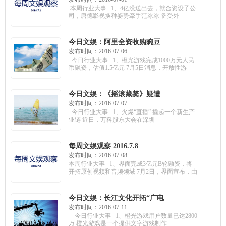
本周行业大事 1、4亿没送出去，就合资设子公
司，唐德影视换种姿势牵手范冰冰 备受外
今日文娱：阿里全资收购豌豆
荚；互联网金融走向移动直播
发布时间：2016-07-06
时代；里约奥运会将推出VR直
今日行业大事 1、橙光游戏完成1000万元人民
播
币融资，估值1.5亿元 7月5日消息，开放性游
今日文娱：《摇滚藏獒》疑遭
封杀,郑钧6年心血成商战炮
发布时间：2016-07-07
灰；“好声音”更名《中国新歌
今日行业大事 1、火爆“直播” 撬起一个新生产
声》；腾讯牵手故宫博物院
业链 近日，万科股东大会在深圳
每周文娱观察 2016.7.8
发布时间：2016-07-08
本周行业大事 1、界面完成3亿元B轮融资，将
开拓原创视频和音频领域 7月2日，界面宣布，由
今日文娱：长江文化开拓“广电
+”迎战直播红海；英雄体育正
发布时间：2016-07-11
式涉足VR电竞；爱奇艺进军直
今日行业大事 1、橙光游戏用户数量已达2800
播领域
万 橙光游戏是一个提供文字游戏制作