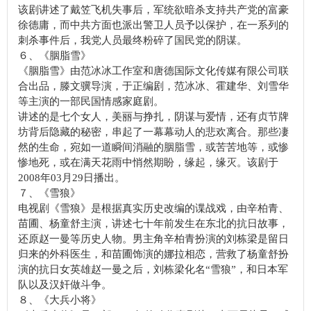
该剧讲述了戴笠飞机失事后，军统欲暗杀支持共产党的富豪
徐德庸，而中共方面也派出警卫人员予以保护，在一系列的
刺杀事件后，我党人员最终粉碎了国民党的阴谋。
６、《胭脂雪》
《胭脂雪》由范冰冰工作室和唐德国际文化传媒有限公司联
合出品，滕文骥导演，于正编剧，范冰冰、霍建华、刘雪华
等主演的一部民国情感家庭剧。
讲述的是七个女人，美丽与挣扎，阴谋与爱情，还有贞节牌
坊背后隐藏的秘密，串起了一幕幕动人的悲欢离合。那些凄
然的生命，宛如一道瞬间消融的胭脂雪，或苦苦地等，或惨
惨地死，或在满天花雨中悄然期盼，缘起，缘灭。该剧于
2008年03月29日播出。
７、《雪狼》
电视剧《雪狼》是根据真实历史改编的谍战戏，由辛柏青、
苗圃、杨童舒主演，讲述七十年前发生在东北的抗日故事，
还原赵一曼等历史人物。男主角辛柏青扮演的刘栋梁是留日
归来的外科医生，和苗圃饰演的娜拉相恋，营救了杨童舒扮
演的抗日女英雄赵一曼之后，刘栋梁化名“雪狼”，和日本军
队以及汉奸做斗争。
８、《大兵小将》